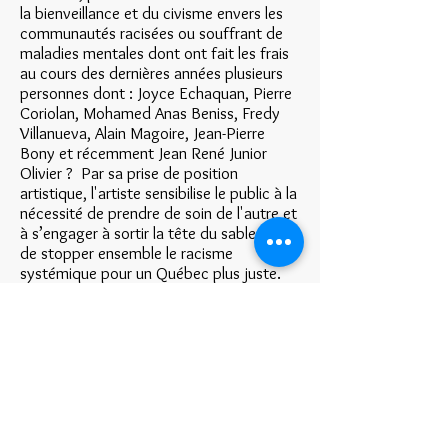
la bienveillance et du civisme envers les
communautés racisées ou souffrant de
maladies mentales dont ont fait les frais
au cours des dernières années plusieurs
personnes dont : Joyce Echaquan, Pierre
Coriolan, Mohamed Anas Beniss, Fredy
Villanueva, Alain Magoire, Jean-Pierre
Bony et récemment Jean René Junior
Olivier ? Par sa prise de position
artistique, l'artiste sensibilise le public à la
nécessité de prendre de soin de l'autre et
à s’engager à sortir la tête du sable afin
de stopper ensemble le racisme
systémique pour un Québec plus juste.
Inspirée par divers drames sociaux et en
particulier celui de Joyce Echaquan et de
Pierre Coriolan, cette œuvre engage le
public par différents moyens à agir face à
ces enjeux. L’œuvre
Dossier classé /
Classified File
se manifeste dans
l’espace public sous quatre formes :